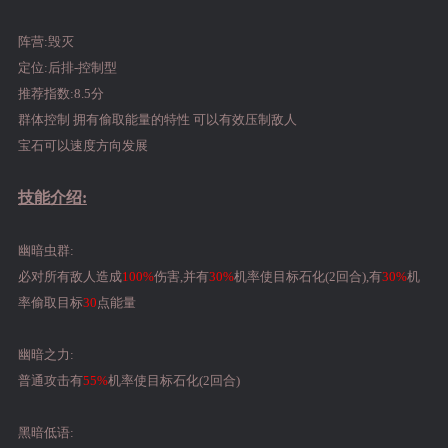
阵营:毁灭
定位:后排-控制型
推荐指数:8.5分
群体控制 拥有偷取能量的特性 可以有效压制敌人
宝石可以速度方向发展
技能介绍:
幽暗虫群:
必对所有敌人造成
100%
伤害,并有
30%
机率使目标石化(2回合),有
30%
机
率偷取目标
30
点能量
幽暗之力:
普通攻击有
55%
机率使目标石化(2回合)
黑暗低语: